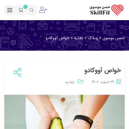
0
حسن موسوی
>
وبلاگ
>
تغذیه
>
خواص آووکادو
خواص آووکادو
29 اسفند 1402
تغذیه