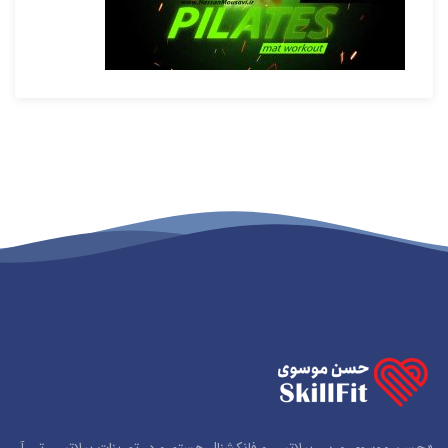
«حسن موسوی مربی پیلاتس و فانکشنال هستم و در تمرینات پیلاتس، تی آر